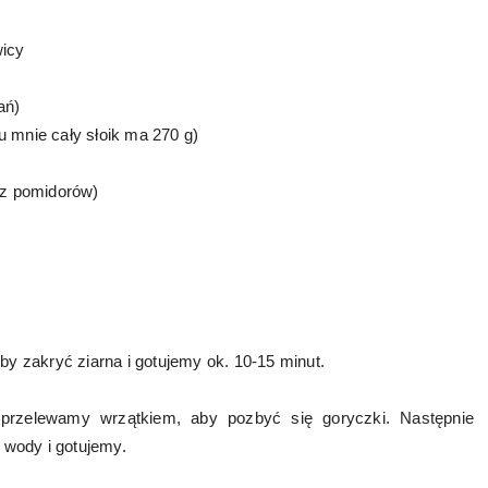
wicy
ań)
u mnie cały słoik ma 270 g)
j z pomidorów)
 zakryć ziarna i gotujemy ok. 10-15 minut.
 przelewamy wrzątkiem, aby pozbyć się goryczki. Następnie
 wody i gotujemy.