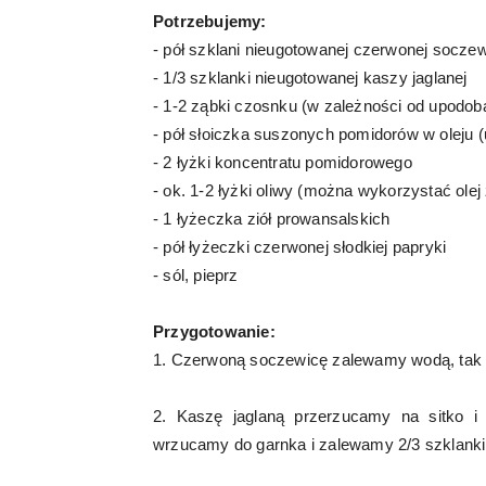
Potrzebujemy:
- pół szklani nieugotowanej czerwonej socze
- 1/3 szklanki nieugotowanej kaszy jaglanej
- 1-2 ząbki czosnku (w zależności od upodob
- pół słoiczka suszonych pomidorów w oleju (
- 2 łyżki koncentratu pomidorowego
- ok. 1-2 łyżki oliwy (można wykorzystać ole
- 1 łyżeczka ziół prowansalskich
- pół łyżeczki czerwonej słodkiej papryki
- sól, pieprz
Przygotowanie:
1. Czerwoną soczewicę zalewamy wodą, tak by
2. Kaszę jaglaną przerzucamy na sitko i
wrzucamy do garnka i zalewamy 2/3 szklanki