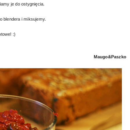
iamy je do ostygnięcia.
o blendera i miksujemy.
towe! :)
Maugo&Paszko