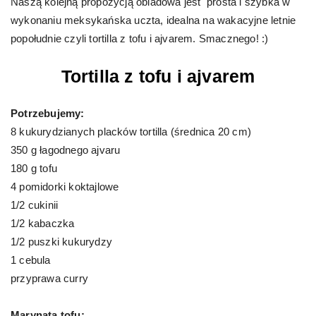
Naszą kolejną propozycją obiadowa jest prosta i szybka w
wykonaniu meksykańska uczta, idealna na wakacyjne letnie
popołudnie czyli tortilla z tofu i ajvarem. Smacznego! :)
Tortilla z tofu i ajvarem
Potrzebujemy:
8 kukurydzianych placków tortilla (średnica 20 cm)
350 g łagodnego ajvaru
180 g tofu
4 pomidorki koktajlowe
1/2 cukinii
1/2 kabaczka
1/2 puszki kukurydzy
1 cebula
przyprawa curry
Marynata tofu: