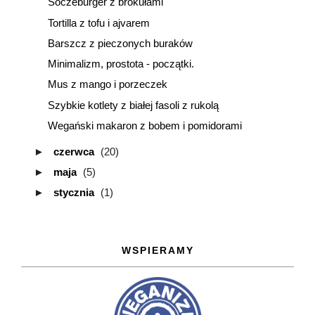
Soczeburger z brokułami
Tortilla z tofu i ajvarem
Barszcz z pieczonych buraków
Minimalizm, prostota - początki.
Mus z mango i porzeczek
Szybkie kotlety z białej fasoli z rukolą
Wegański makaron z bobem i pomidorami
►
czerwca
(20)
►
maja
(5)
►
stycznia
(1)
WSPIERAMY