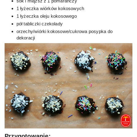
sok i miąższ z 1 pomarańczy
1 łyżeczka wiórków kokosowych
1 łyżeczka oleju kokosowego
pół tabliczki czekolady
orzechy/wiórki kokosowe/cukrowa posypka do
dekoracji
Przygotowanie: