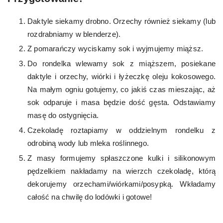
Daktyle siekamy drobno. Orzechy również siekamy (lub
rozdrabniamy w blenderze).
Z pomarańczy wyciskamy sok i wyjmujemy miąższ.
Do rondelka wlewamy sok z miąższem, posiekane
daktyle i orzechy, wiórki i łyżeczkę oleju kokosowego.
Na małym ogniu gotujemy, co jakiś czas mieszając, aż
sok odparuje i masa będzie dość gęsta. Odstawiamy
masę do ostygnięcia.
Czekoladę roztapiamy w oddzielnym rondelku z
odrobiną wody lub mleka roślinnego.
Z masy formujemy spłaszczone kulki i silikonowym
pędzelkiem nakładamy na wierzch czekoladę, którą
dekorujemy orzechami/wiórkami/posypką. Wkładamy
całość na chwilę do lodówki i gotowe!